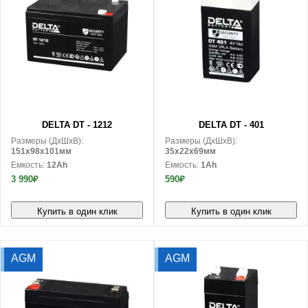
В корзину
В корзину
DELTA DT - 1212
DELTA DT - 401
Размеры (ДxШxВ):
Размеры (ДxШxВ):
151x98x101мм
35x22x69мм
Емкость:
12Ah
Емкость:
1Ah
3 990₽
590₽
Купить в один клик
Купить в один клик
AGM
AGM