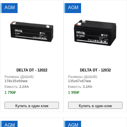
AGM
AGM
В корзину
В корзину
DELTA DT - 12022
DELTA DT - 12032
Размеры (ДxШxВ):
Размеры (ДxШxВ):
178x35x60мм
135x67x67мм
Емкость:
2.2Ah
Емкость:
3.3Ah
1 790₽
1 990₽
Купить в один клик
Купить в один клик
AGM
AGM