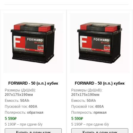
В корзину
В корзину
FORWARD - 50 (о.п.) кубик
FORWARD - 50 (п.п.) кубик
Размеры (ДxШxВ):
Размеры (ДxШxВ):
207x175x190мм
207x175x190мм
Емкость:
50Ah
Емкость:
50Ah
Пусковой ток:
400A
Пусковой ток:
400A
Полярность:
обратная
Полярность:
прямая
5 590₽
5 590₽
5 190₽ – при сдаче б/у
5 190₽ – при сдаче б/у
Купить в один клик
Купить в один клик