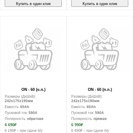
Купить в один клик
Купить в один клик
В корзину
В корзину
ON - 60 (о.п.)
ON - 60 (п.п.)
Размеры (ДxШxВ):
Размеры (ДxШxВ):
242x175x190мм
242x175x190мм
Емкость:
60Ah
Емкость:
60Ah
Пусковой ток:
590A
Пусковой ток:
590A
Полярность:
обратная
Полярность:
прямая
6 690₽
6 990₽
6 190₽ – при сдаче б/у
6 490₽ – при сдаче б/у