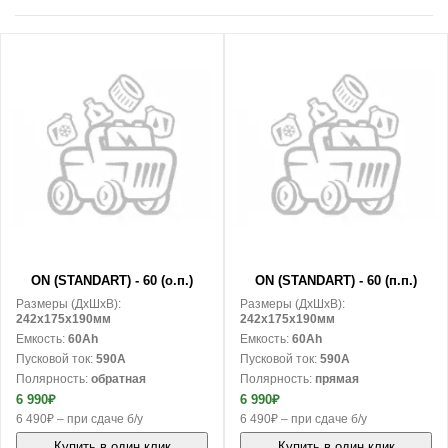
В корзину
В корзину
ON (STANDART) - 60 (о.п.)
ON (STANDART) - 60 (п.п.)
Размеры (ДxШxВ):
Размеры (ДxШxВ):
242x175x190мм
242x175x190мм
Емкость:
60Ah
Емкость:
60Ah
Пусковой ток:
590A
Пусковой ток:
590A
Полярность:
обратная
Полярность:
прямая
6 990₽
6 990₽
6 490₽ – при сдаче б/у
6 490₽ – при сдаче б/у
Купить в один клик
Купить в один клик