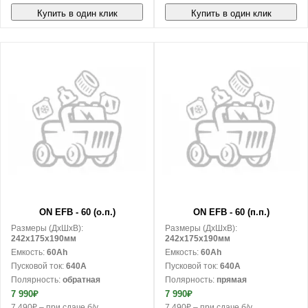
Купить в один клик
Купить в один клик
В корзину
В корзину
ON EFB - 60 (о.п.)
ON EFB - 60 (п.п.)
Размеры (ДxШxВ):
Размеры (ДxШxВ):
242x175x190мм
242x175x190мм
Емкость:
60Ah
Емкость:
60Ah
Пусковой ток:
640A
Пусковой ток:
640A
Полярность:
обратная
Полярность:
прямая
7 990₽
7 990₽
7 490₽ – при сдаче б/у
7 490₽ – при сдаче б/у