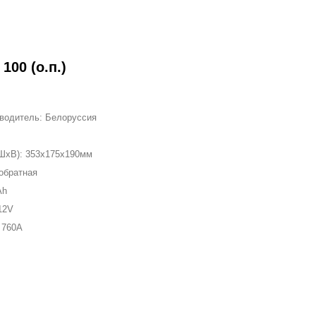
100 (о.п.)
зводитель:
Белоруссия
ШxВ):
353x175x190мм
обратная
Ah
12V
к
760A