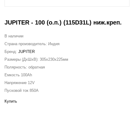
JUPITER - 100 (о.п.) (115D31L) ниж.креп.
В наличии
Страна производитель:
Индия
Бренд:
JUPITER
Размеры (ДxШxВ):
305x230x225мм
Полярность:
обратная
Емкость
100Ah
Напряжение
12V
Пусковой ток
850A
Купить