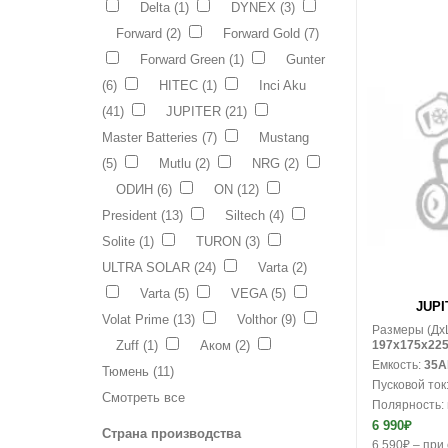
Delta
(1)
DYNEX
(3)
Forward
(2)
Forward Gold
(7)
Forward Green
(1)
Gunter
(6)
HITEC
(1)
Inci Aku
(41)
JUPITER
(21)
Master Batteries
(7)
Mustang
(5)
Mutlu
(2)
NRG
(2)
ODИН
(6)
ON
(12)
President
(13)
Siltech
(4)
Solite
(1)
TURON
(3)
ULTRA SOLAR
(24)
Varta
(2)
В корзину
Varta
(5)
VEGA
(5)
JUPIT
Volat Prime
(13)
Volthor
(9)
Размеры (Дx
Zuff
(1)
Аком
(2)
197x175x22
Емкость:
35A
Тюмень
(11)
Пусковой ток
Смотреть все
Полярность:
6 990₽
Страна производства
6 590₽ – при 