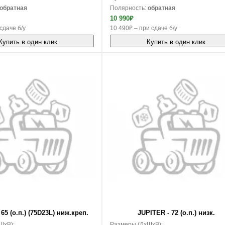
обратная
Полярность:
обратная
10 990₽
сдаче б/у
10 490₽ – при сдаче б/у
Купить в один клик
Купить в один клик
В корзину
65 (о.п.) (75D23L) ниж.креп.
JUPITER - 72 (о.п.) низк.
ШxВ):
Размеры (ДxШxВ):