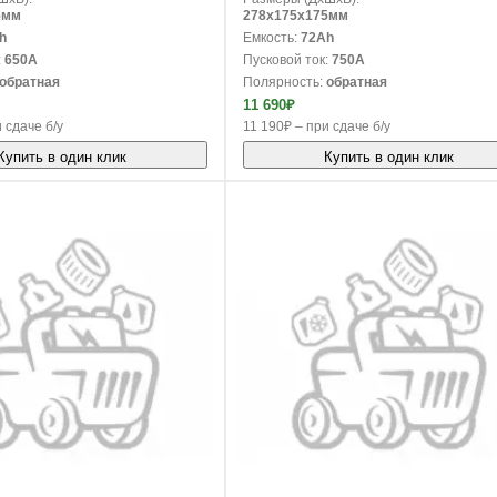
5мм
278x175x175мм
h
Емкость:
72Ah
:
650A
Пусковой ток:
750A
обратная
Полярность:
обратная
11 690₽
 сдаче б/у
11 190₽ – при сдаче б/у
Купить в один клик
Купить в один клик