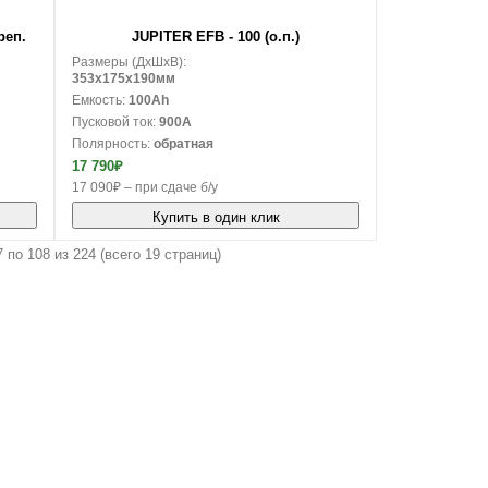
В корзину
реп.
JUPITER EFB - 100 (о.п.)
Размеры (ДxШxВ):
353x175x190мм
Емкость:
100Ah
Пусковой ток:
900A
Полярность:
обратная
17 790₽
17 090₽ – при сдаче б/у
Купить в один клик
 по 108 из 224 (всего 19 страниц)