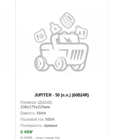
В корзину
JUPITER - 50 (п.п.) (60B24R)
Размеры (ДxШxВ):
238x175x225мм
Емкость:
50Ah
Пусковой ток:
500A
Полярность:
прямая
8 490₽
8 090₽ – при сдаче б/у