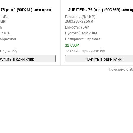
В корзину
75 (о.п.) (90D26L) ниж.креп.
JUPITER - 75 (п.п.) (90D26R) ниж.к
ШxВ):
Размеры (ДxШxВ):
5мм
260x230x225мм
h
Емкость:
75Ah
:
730A
Пусковой ток:
730A
обратная
Полярность:
прямая
12 690₽
 сдаче б/у
12 090₽ – при сдаче б/у
Купить в один клик
Купить в один клик
Показано с 97