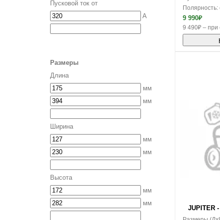
Пусковой ток от
Полярность:
A
9 990₽
9 490₽ – при 
Размеры
Длина
мм
мм
Ширина
мм
мм
Высота
мм
В корзину
мм
JUPITER - 
Размеры (Дx