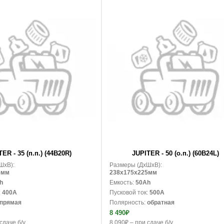
В корзину
ER - 35 (п.п.) (44B20R)
JUPITER - 50 (о.п.) (60B24L)
ШxВ):
Размеры (ДxШxВ):
5мм
238x175x225мм
h
Емкость:
50Ah
:
400A
Пусковой ток:
500A
прямая
Полярность:
обратная
8 490₽
сдаче б/у
8 090₽ – при сдаче б/у