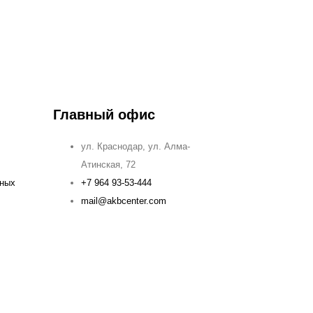
Главный офис
ул. Краснодар, ул. Алма-
Атинская, 72
ьных
+7 964 93-53-444
mail@akbcenter.com