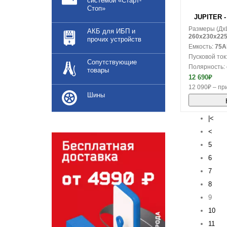
системой «Старт-
В корзину
Стоп»
JUPITER - 
Размеры (Дx
АКБ для ИБП и
260x230x22
прочих устройств
Емкость:
75A
Пусковой ток
Сопутствующие
Полярность:
товары
12 690₽
12 090₽ – при
Шины
|<
<
5
6
7
8
9
10
11