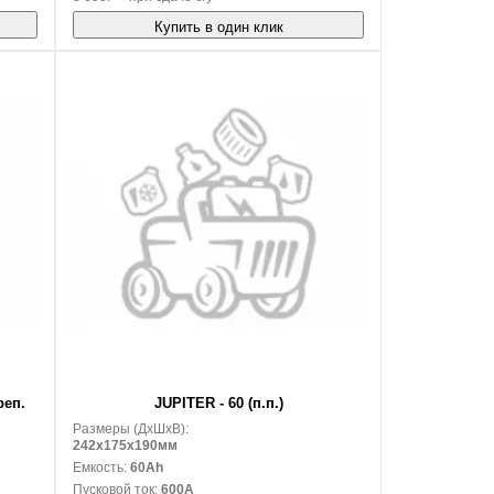
Купить в один клик
В корзину
реп.
JUPITER - 60 (п.п.)
Размеры (ДxШxВ):
242x175x190мм
Емкость:
60Ah
Пусковой ток:
600A