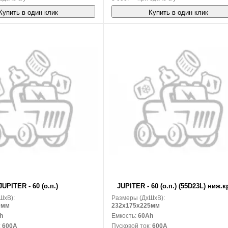
Купить в один клик
Купить в один клик
В корзину
JUPITER - 60 (о.п.)
JUPITER - 60 (о.п.) (55D23L) ниж.к
ШxВ):
Размеры (ДxШxВ):
0мм
232x175x225мм
h
Емкость:
60Ah
:
600A
Пусковой ток:
600A