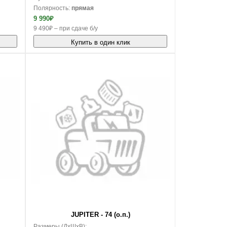
Полярность:
прямая
9 990₽
9 490₽ – при сдаче б/у
Купить в один клик
В корзину
JUPITER - 74 (о.п.)
Размеры (ДxШxВ):