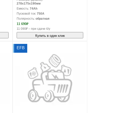
278x175x190мм
Емкость:
74Ah
Пусковой ток:
750A
Полярность:
обратная
11 690₽
11 090₽ – при сдаче б/у
Купить в один клик
EFB