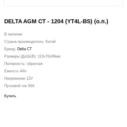
DELTA AGM CT - 1204 (YT4L-BS) (о.п.)
В наличии
Страна производитель:
Китай
Бренд:
Delta CT
Размеры (ДxШxВ):
113x70x89мм
Полярность:
обратная
Емкость
4Ah
Напряжение
12V
Пусковой ток
50A
Купить