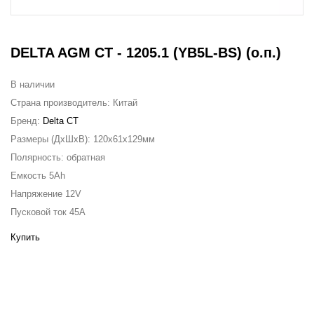
DELTA AGM CT - 1205.1 (YВ5L-BS) (о.п.)
В наличии
Страна производитель:
Китай
Бренд:
Delta CT
Размеры (ДxШxВ):
120x61x129мм
Полярность:
обратная
Емкость
5Ah
Напряжение
12V
Пусковой ток
45A
Купить