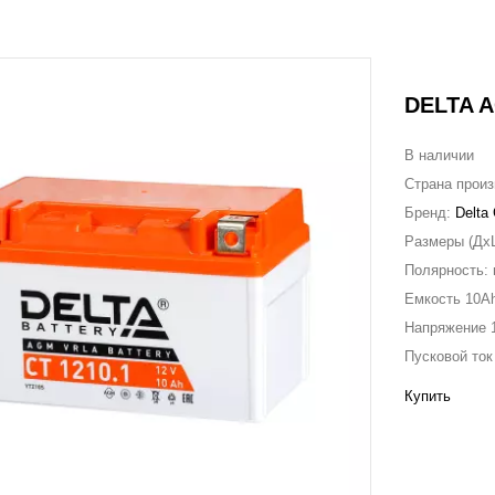
DELTA AG
В наличии
Страна прои
Бренд:
Delta
Размеры (Дx
Полярность:
Емкость
10A
Напряжение
Пусковой то
Купить