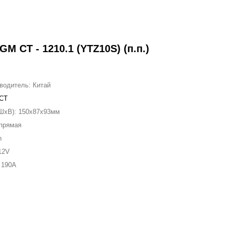
M CT - 1210.1 (YTZ10S) (п.п.)
зводитель:
Китай
 CT
ШxВ):
150x87x93мм
прямая
h
12V
к
190A