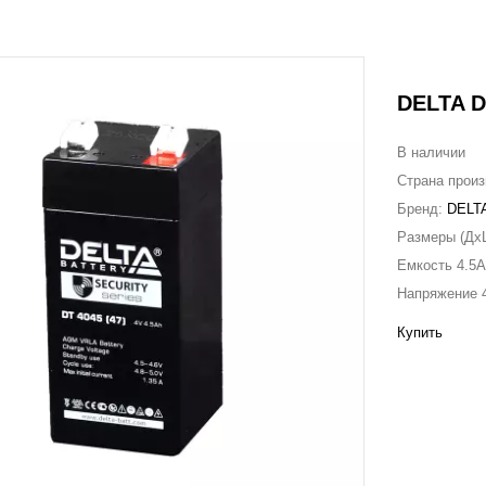
DELTA DT
В наличии
Страна прои
Бренд:
DELT
Размеры (Дx
Емкость
4.5
Напряжение
Купить