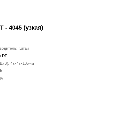
 - 4045 (узкая)
зводитель:
Китай
A DT
ШxВ):
47x47x105мм
Ah
4V