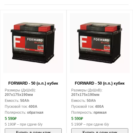
В корзину
В корзину
FORWARD - 50 (о.п.) кубик
FORWARD - 50 (п.п.) кубик
Размеры (ДxШxВ):
Размеры (ДxШxВ):
207x175x190мм
207x175x190мм
Емкость:
50Ah
Емкость:
50Ah
Пусковой ток:
400A
Пусковой ток:
400A
Полярность:
обратная
Полярность:
прямая
5 590₽
5 590₽
5 190₽ – при сдаче б/у
5 190₽ – при сдаче б/у
Купить в один клик
Купить в один клик