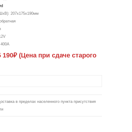
rd
ШxВ):
207x175x190мм
обратная
h
12V
к
400A
5 190₽
(Цена при сдаче старого
оставка в пределах населенного пункта присутствия
ти