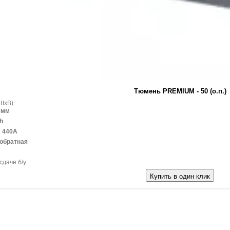
Тюмень PREMIUM - 50 (о.п.)
ШxВ):
0мм
h
:
440A
обратная
сдаче б/у
Купить в один клик