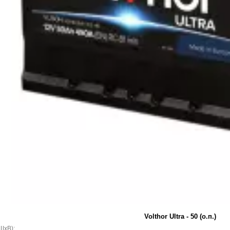
Volthor Ultra - 50 (о.п.)
ШxВ):