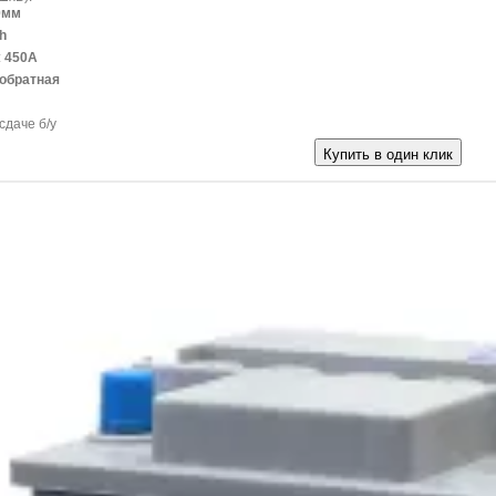
0мм
h
:
450A
обратная
сдаче б/у
Купить в один клик