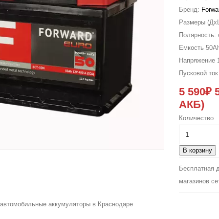
Бренд:
Forwa
Размеры (Дx
Полярность:
Емкость
50A
Напряжение
Пусковой то
5 590₽
АКБ)
Количество
В корзину
Бесплатная д
магазинов се