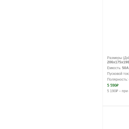
В корзину
Размеры (Дx
206x175x19
Емкость:
50A
Пусковой ток
Полярность:
5 590₽
5 190₽ – при 