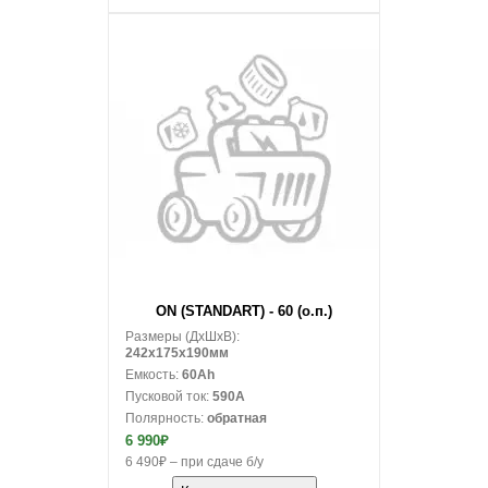
В корзину
ON (STANDART) - 60 (о.п.)
Размеры (ДxШxВ):
242x175x190мм
Емкость:
60Ah
Пусковой ток:
590A
Полярность:
обратная
6 990₽
6 490₽ – при сдаче б/у