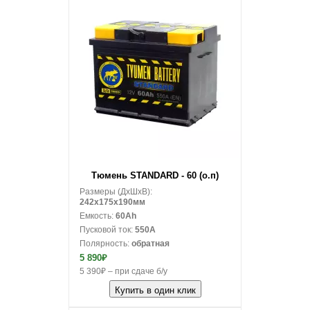
В корзину
Тюмень STANDARD - 60 (о.п)
Размеры (ДxШxВ):
242x175x190мм
Емкость:
60Ah
Пусковой ток:
550A
Полярность:
обратная
5 890₽
5 390₽ – при сдаче б/у
Купить в один клик