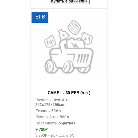
Купить в один клик
EFB
В корзину
CAMEL - 60 EFB (о.п.)
Размеры (ДxШxВ):
242x175x190мм
Емкость:
60Ah
Пусковой ток:
580A
Полярность:
обратная
9 790₽
9 290₽ – при сдаче б/у