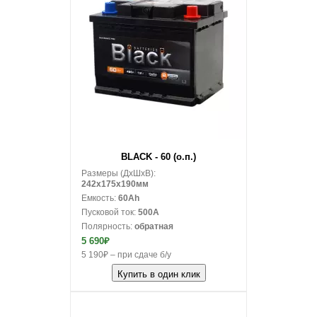
В корзину
BLACK - 60 (о.п.)
Размеры (ДxШxВ):
242x175x190мм
Емкость:
60Ah
Пусковой ток:
500A
Полярность:
обратная
5 690₽
5 190₽ – при сдаче б/у
Купить в один клик