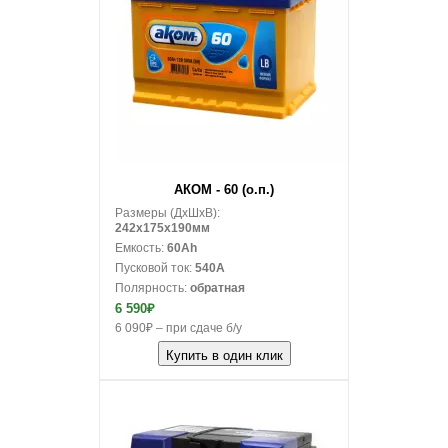
В корзину
АКОМ - 60 (о.п.)
Размеры (ДxШxВ):
242x175x190мм
Емкость:
60Ah
Пусковой ток:
540A
Полярность:
обратная
6 590₽
6 090₽ – при сдаче б/у
Купить в один клик