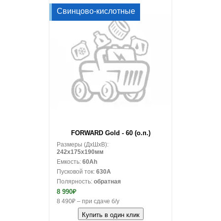
Свинцово-кислотные
В корзину
FORWARD Gold - 60 (о.п.)
Размеры (ДxШxВ):
242x175x190мм
Емкость:
60Ah
Пусковой ток:
630A
Полярность:
обратная
8 990₽
8 490₽ – при сдаче б/у
Купить в один клик