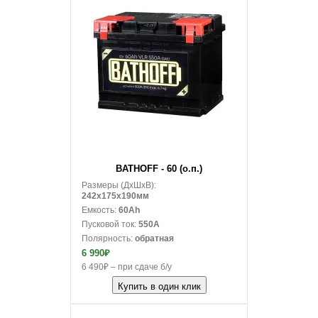
В корзину
BATHOFF - 60 (о.п.)
Размеры (ДxШxВ):
242x175x190мм
Емкость:
60Ah
Пусковой ток:
550A
Полярность:
обратная
6 990₽
6 490₽ – при сдаче б/у
Купить в один клик