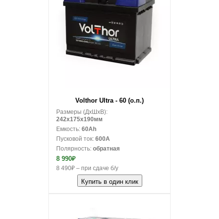
В корзину
Volthor Ultra - 60 (о.п.)
Размеры (ДxШxВ):
242x175x190мм
Емкость:
60Ah
Пусковой ток:
600A
Полярность:
обратная
8 990₽
8 490₽ – при сдаче б/у
Купить в один клик