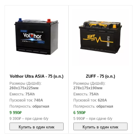
В корзину
В корзину
Volthor Ultra ASIA - 75 (о.п.)
ZUFF - 75 (о.п.)
Размеры (ДxШxВ):
Размеры (ДxШxВ):
260x175x225мм
278x175x190мм
Емкость:
75Ah
Емкость:
75Ah
Пусковой ток:
740A
Пусковой ток:
620A
Полярность:
обратная
Полярность:
обратная
9 990₽
6 590₽
9 390₽ – при сдаче б/у
5 990₽ – при сдаче б/у
Купить в один клик
Купить в один клик