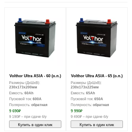
В корзину
В корзину
Volthor Ultra ASIA - 60 (о.п.)
Volthor Ultra ASIA - 65 (о.п.)
Размеры (ДxШxВ):
Размеры (ДxШxВ):
230x173x200мм
230x173x225мм
Емкость:
60Ah
Емкость:
65Ah
Пусковой ток:
600A
Пусковой ток:
650A
Полярность:
обратная
Полярность:
обратная
9 690₽
9 990₽
9 190₽ – при сдаче б/у
9 490₽ – при сдаче б/у
Купить в один клик
Купить в один клик