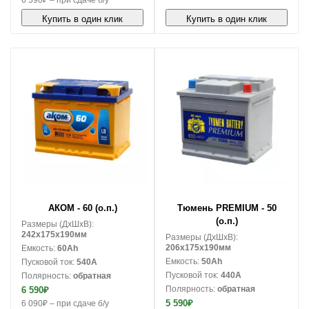
6 590₽ – при сдаче б/у
Купить в один клик
Купить в один клик
В корзину
В корзину
АКОМ - 60 (о.п.)
Тюмень PREMIUM - 50
(о.п.)
Размеры (ДxШxВ):
242x175x190мм
Размеры (ДxШxВ):
206x175x190мм
Емкость:
60Ah
Емкость:
50Ah
Пусковой ток:
540A
Пусковой ток:
440A
Полярность:
обратная
Полярность:
обратная
6 590₽
5 590₽
6 090₽ – при сдаче б/у