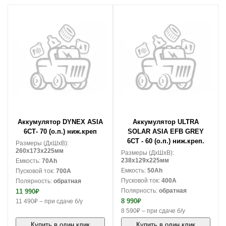
В корзину
В корзину
Аккумулятор DYNEX ASIA
Аккумулятор ULTRA
6СТ- 70 (о.п.) ниж.креп
SOLAR ASIA EFB GREY
6СТ - 60 (о.п.) ниж.креп.
Размеры (ДxШxВ):
260x173x225мм
Размеры (ДxШxВ):
238x129x225мм
Емкость:
70Ah
Емкость:
50Ah
Пусковой ток:
700A
Пусковой ток:
400A
Полярность:
обратная
Полярность:
обратная
11 990₽
8 990₽
11 490₽ – при сдаче б/у
8 590₽ – при сдаче б/у
Купить в один клик
Купить в один клик