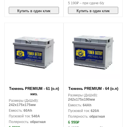
5 190₽ – при сдаче б/у
Купить в один клик
Купить в один клик
В корзину
В корзину
Тюмень PREMIUM - 61 (о.п)
Тюмень PREMIUM - 64 (о.п)
низ.
Размеры (ДxШxВ):
242x175x190мм
Размеры (ДxШxВ):
242x175x175мм
Емкость:
64Ah
Емкость:
60Ah
Пусковой ток:
620A
Пусковой ток:
540A
Полярность:
обратная
Полярность:
обратная
6 990₽