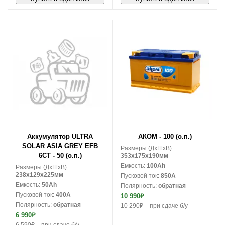
В корзину
В корзину
Аккумулятор ULTRA
АКОМ - 100 (о.п.)
SOLAR ASIA GREY EFB
Размеры (ДxШxВ):
6СТ - 50 (о.п.)
353x175x190мм
Емкость:
100Ah
Размеры (ДxШxВ):
238x129x225мм
Пусковой ток:
850A
Емкость:
50Ah
Полярность:
обратная
Пусковой ток:
400A
10 990₽
Полярность:
обратная
10 290₽ – при сдаче б/у
6 990₽