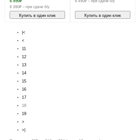
6 890₽
6 490₽ – при сдаче б/у
6 390₽ – при сдаче б/у
Купить в один клик
Купить в один клик
|<
<
11
12
13
14
15
16
17
18
19
>
>|