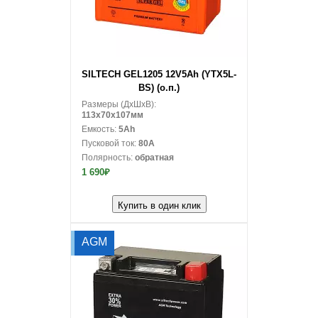
В корзину
SILTECH GEL1205 12V5Ah (YTX5L-
BS) (о.п.)
Размеры (ДxШxВ):
113x70x107мм
Емкость:
5Ah
Пусковой ток:
80A
Полярность:
обратная
1 690₽
Купить в один клик
AGM