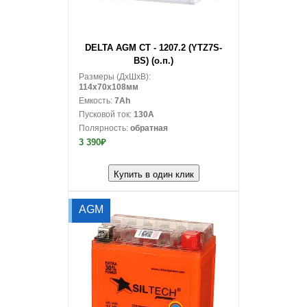
В корзину
DELTA AGM CT - 1207.2 (YTZ7S-
BS) (о.п.)
Размеры (ДxШxВ):
114x70x108мм
Емкость:
7Ah
Пусковой ток:
130A
Полярность:
обратная
3 390₽
Купить в один клик
AGM