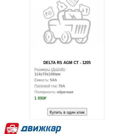
В корзину
DELTA RS AGM СТ - 1205
Размеры (ДxШxВ):
114x70x106мм
Емкость:
5Ah
Пусковой ток:
70A
Полярность:
обратная
1 890₽
Купить в один клик