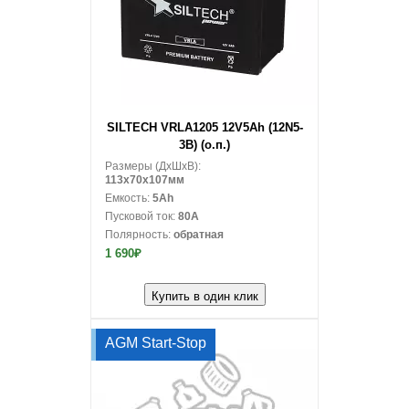
В корзину
SILTECH VRLA1205 12V5Ah (12N5-
3B) (о.п.)
Размеры (ДxШxВ):
113x70x107мм
Емкость:
5Ah
Пусковой ток:
80A
Полярность:
обратная
1 690₽
Купить в один клик
AGM Start-Stop