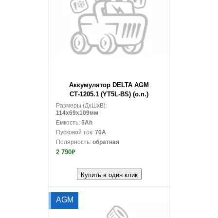
В корзину
Аккумулятор DELTA AGM
СТ-1205.1 (YT5L-BS) (о.п.)
Размеры (ДxШxВ):
114x69x109мм
Емкость:
5Ah
Пусковой ток:
70A
Полярность:
обратная
2 790₽
Купить в один клик
AGM