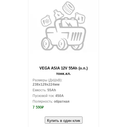
В корзину
VEGA ASIA 12V 55Ah (о.п.)
тонк.кл.
Размеры (ДxШxВ):
238x129x224мм
Емкость:
55Ah
Пусковой ток:
450A
Полярность:
обратная
7 590₽
Купить в один клик