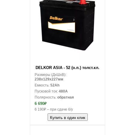
В корзину
DELKOR ASIA - 52 (о.п.) толст.кл.
Размеры (ДxШxВ):
238x129x227мм
Емкость:
52Ah
Пусковой ток:
480A
Полярность:
обратная
6 690₽
6 190₽ – при сдаче б/у
Купить в один клик