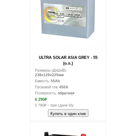
В корзину
ULTRA SOLAR ASIA GREY - 55
(о.п.)
Размеры (ДxШxВ):
238x129x225мм
Емкость:
55Ah
Пусковой ток:
450A
Полярность:
обратная
6 290₽
5 790₽ – при сдаче б/у
Купить в один клик