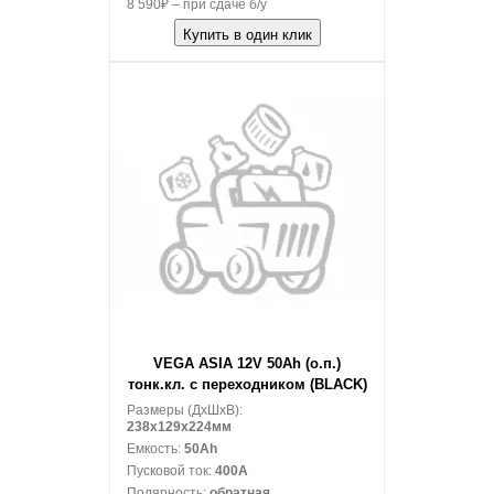
8 590₽ – при сдаче б/у
Купить в один клик
В корзину
VEGA ASIA 12V 50Ah (о.п.)
тонк.кл. с переходником (BLACK)
Размеры (ДxШxВ):
238x129x224мм
Емкость:
50Ah
Пусковой ток:
400A
Полярность:
обратная