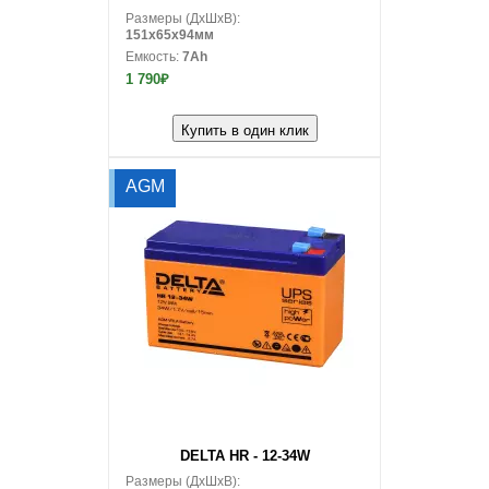
Размеры (ДxШxВ):
151x65x94мм
Емкость:
7Ah
1 790₽
Купить в один клик
AGM
В корзину
DELTA HR - 12-34W
Размеры (ДxШxВ):