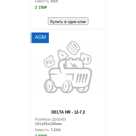
Емкость:
9Ah
2 190₽
Купить в один клик
AGM
В корзину
DELTA HR - 12-7.2
Размеры (ДxШxВ):
151x65x100мм
Емкость:
7.2Ah