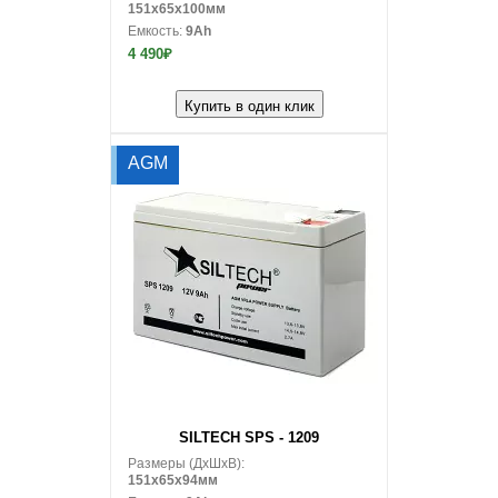
151x65x100мм
Емкость:
9Ah
4 490₽
Купить в один клик
AGM
В корзину
SILTECH SPS - 1209
Размеры (ДxШxВ):
151x65x94мм